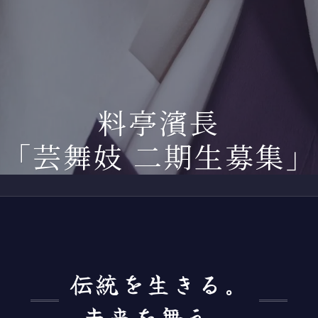
ィナー
2F
土佐のお座敷遊び
濱長流・土佐の観光紹介
お座敷遊びグッ
くら茶屋
3F
土佐の民謡
芸妓グッズ
次会先のご案内
4F
自由民権
美味しいお土産
料亭濱長
間や家族を祝う
地方
CD・DVD
「芸舞妓 二期生募集」
川床涼風プラン
こぶ茶・梅こぶ
伝統を生きる。
未来を舞う。