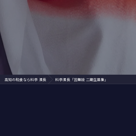
ズ
イベントリポート
芸妓
紹介されました
舞妓
ディナー
接待
茶
高知の和食なら料亭 濱長
料亭濱長「芸舞妓 二期生募集」