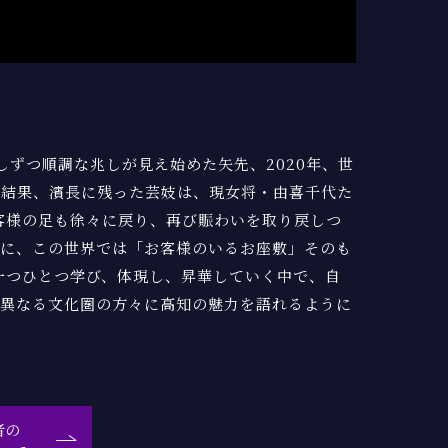
しずつ順調な兆しが見え始めた矢先、2020年、世
の結果、濱長に残った芸妓は、現女将・由喜千代た
お客様の足も徐々に戻り、再び賑わいを取り戻しつ
うに、この世界では「お客様のいるお座敷」そのも
一つひとつ学び、体現し、昇華していく中で、自
、異なる文化圏の方々に高知の魅力を語れるように
者の