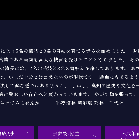
。
募により5名の芸妓と3名の舞妓を育てる歩みを始めました。 少
食業である当店も甚大な被害を受けることとなりました。 そ
在の濱長には、2名の芸妓と3名の舞妓が在籍しております。 
は、いまだ十分とは言えないのが現状です。 動画にもあるよ
 決して楽な道ではありません。 しかし、高知の歴史や文化を
第に愛おしい存在へと変わっていきます。 やがて胸を張って
て生きてみませんか。 料亭濱長 芸能部 部長 千代福
育成方針
芸舞妓2期生
未成年