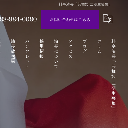
料亭濱長「芸舞妓 二期生募集」
88-884-0080
お問い合わせはこちら
ube
濱長放送局
パンフレット
採用情報
濱長について
アクセス
ブログ
コラム
料亭濱長「芸舞妓 二期生募集」
動画
アルバイト応募フォーム
お座敷遊び