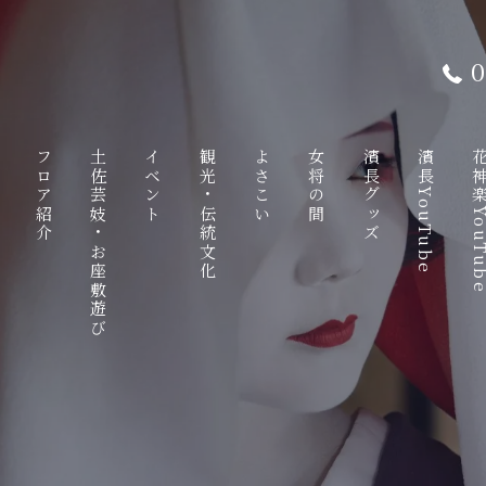
0
て
フロア紹介
土佐芸妓・お座敷遊び
イベント
観光・伝統文化
よさこい
女将の間
濱長グッズ
濱長YouTube
花神楽YouT
ンチ
1F
土佐芸妓
観光特使
八千朗出汁