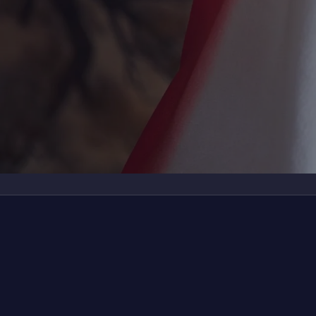
デ
さ
二
仲
鏡