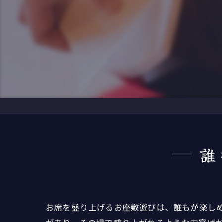
デ
さ
二
仲
鏡
誰
お席を盛り上げるお座敷遊びは、誰もが楽し