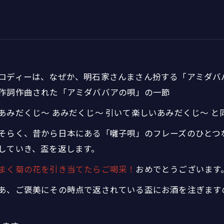
。
ロディーは、なぜか、明石家さんまさん扮する「アミダババ
作詞作曲された「アミダババアの唄」の一節
あみだくじ〜 あみだくじ〜 引いて楽しいあみだくじ〜 と
そらく、昔から日本にある「囃子唄」のフレーズのひとつ
していき、盃を返します。
まく菊の花を引き当てたらご喝采！
おめでとうございます
あ、ご褒美にその時点で返されている盃にお酒を注ぎます