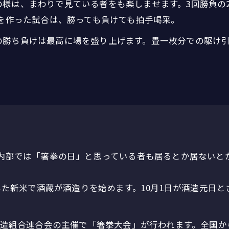
様は、まわりで見ている者をも楽しませます。3回勝負の
場を作った試合は、勝っても負けても拍手喝采。
の勝ち負けは最高に場を盛り上げます。畳一枚分での駆け
長内部では「箸拳の日」と思っている者も居るとか居ないとか
穫した新米で酒蔵が酒造りを始めます。10月1日が酒造元日
酒造組合連合会の主催で「箸拳大会」が行われます。全国か