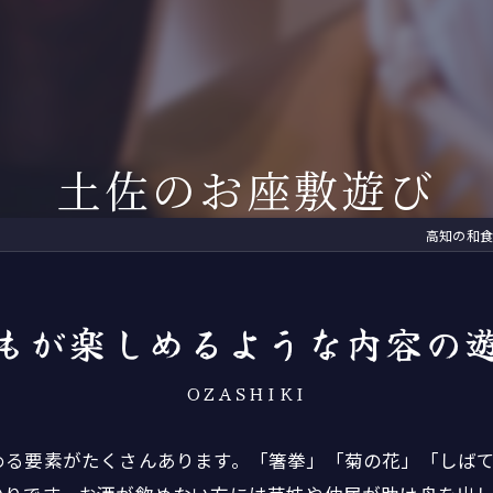
ィナー
2F
土佐のお座敷遊び
濱長流・土佐の観光紹介
お座敷遊びグッ
くら茶屋
3F
土佐の民謡
芸妓グッズ
次会先のご案内
4F
自由民権
美味しいお土産
土佐のお座敷遊び
間や家族を祝う
地方
CD・DVD
高知の和食
川床涼風プラン
こぶ茶・梅こぶ
もが楽しめるような内容の
OZASHIKI
める要素がたくさんあります。「箸拳」「菊の花」「しば