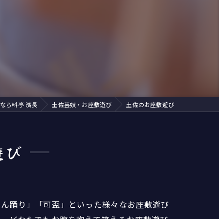
ズ
イベントリポート
芸妓
紹介されました
舞妓
ディナー
接待
なら料亭 濱長
土佐芸妓・お座敷遊び
土佐のお座敷遊び
茶
遊び
てん踊り」「可盃」といった様々なお座敷遊び