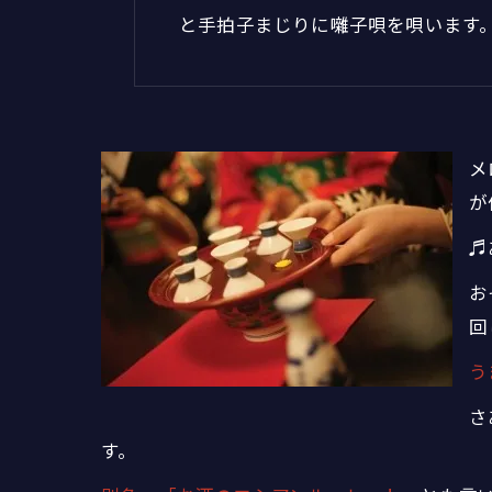
と手拍子まじりに囃子唄を唄います
メ
が
♬
お
回
う
さ
す。