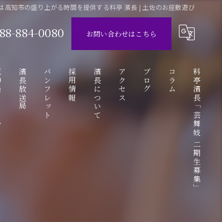
は高知市の盛り上がる時間を提供する料亭 濱長 | 土佐のお座敷遊び
88-884-0080
お問い合わせはこちら
ube
濱長放送局
パンフレット
採用情報
濱長について
アクセス
ブログ
コラム
料亭濱長「芸舞妓 二期生募集」
動画
アルバイト応募フォーム
お座敷遊び