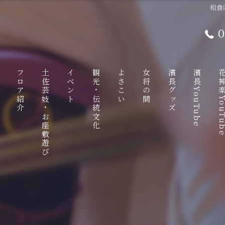
和食
0
て
フロア紹介
土佐芸妓・お座敷遊び
イベント
観光・伝統文化
よさこい
女将の間
濱長グッズ
濱長YouTube
花神楽YouT
ンチ
1F
土佐芸妓
観光特使
八千朗出汁