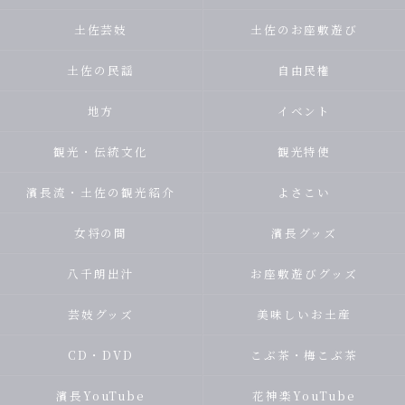
土佐芸妓
土佐のお座敷遊び
土佐の民謡
自由民権
地方
イベント
観光・伝統文化
観光特使
濱長流・土佐の観光紹介
よさこい
女将の間
濱長グッズ
八千朗出汁
お座敷遊びグッズ
芸妓グッズ
美味しいお土産
CD・DVD
こぶ茶・梅こぶ茶
濱長YouTube
花神楽YouTube