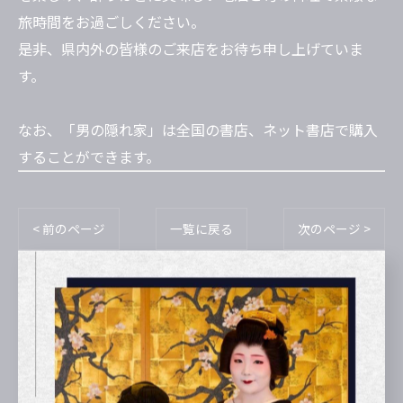
旅時間をお過ごしください。
是非、県内外の皆様のご来店をお待ち申し上げていま
す。
なお、「男の隠れ家」は全国の書店、ネット書店で購入
することができます。
< 前のページ
一覧に戻る
次のページ >
最近の投稿
Recent
Posts