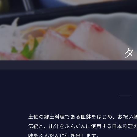
デ
さ
二
タ
仲
鏡
土佐の郷土料理である皿鉢をはじめ、お祝い
伝統と、出汁をふんだんに使用する日本料理
味をふんだんに引き出します。