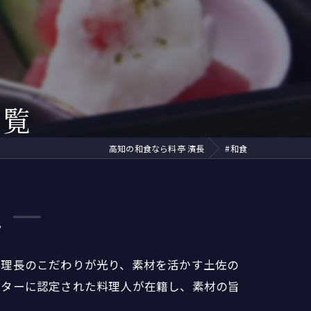
ズ
イベントリポート
芸妓
紹介されました
舞妓
ディナー
一覧
接待
高知の和食なら料亭 濱長
#和食
茶
覧
料理長のこだわりが光り、素材を活かす土佐の
スターに認定された料理人が在籍し、素材の旨