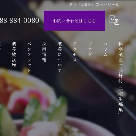
タグ『#和食』のページ一覧
88-884-0080
お問い合わせはこちら
ube
濱長放送局
パンフレット
採用情報
濱長について
アクセス
ブログ
コラム
料亭濱長「芸舞妓 二期生募集」
動画
アルバイト応募フォーム
お座敷遊び