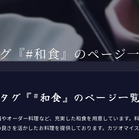
ィナー
2F
土佐のお座敷遊び
濱長流・土佐の観光紹介
お座敷遊びグッ
くら茶屋
3F
土佐の民謡
芸妓グッズ
次会先のご案内
4F
自由民権
美味しいお土産
グ『#和食』のページ
間や家族を祝う
地方
CD・DVD
川床涼風プラン
こぶ茶・梅こぶ
タグ『#和食』のページ一
膳やオーダー料理など、充実した和食を用意しています。
の良さを活かしたお料理を提供しております。カツオマイ