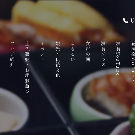
0
て
フロア紹介
土佐芸妓・お座敷遊び
イベント
観光・伝統文化
よさこい
女将の間
濱長グッズ
濱長YouTube
花神楽YouT
ンチ
1F
土佐芸妓
観光特使
八千朗出汁