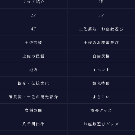
フロア紹介
1F
2F
3F
4F
土佐芸妓・お座敷遊び
土佐芸妓
土佐のお座敷遊び
土佐の民謡
自由民権
地方
イベント
観光・伝統文化
観光特使
濱長流・土佐の観光紹介
よさこい
女将の間
濱長グッズ
八千朗出汁
お座敷遊びグッズ