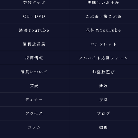
芸妓グッズ
美味しいお土産
CD・DVD
こぶ茶・梅こぶ茶
濱長YouTube
花神楽YouTube
濱長放送局
パンフレット
採用情報
アルバイト応募フォーム
濱長について
お座敷遊び
芸妓
舞妓
ディナー
接待
アクセス
ブログ
コラム
動画