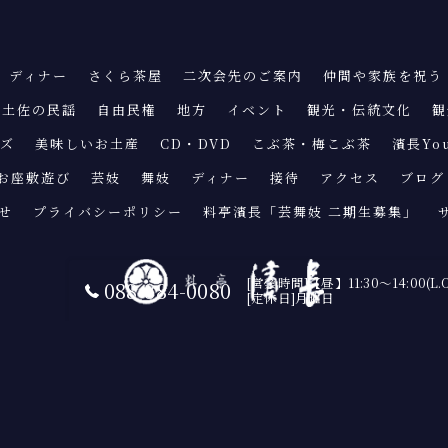
ディナー
さくら茶屋
二次会先のご案内
仲間や家族を祝う
土佐の民謡
自由民権
地方
イベント
観光・伝統文化
観
ッズ
美味しいお土産
CD・DVD
こぶ茶・梅こぶ茶
濱長Yo
お座敷遊び
芸妓
舞妓
ディナー
接待
アクセス
ブログ
せ
プライバシーポリシー
料亭濱長「芸舞妓 二期生募集」
[営業時間]【昼】11:30〜14:00(L.
088-884-0080
[定休日]月曜日
© 2026 高知の和食なら料亭 濱長 ALL RIGHTS RESERVED.