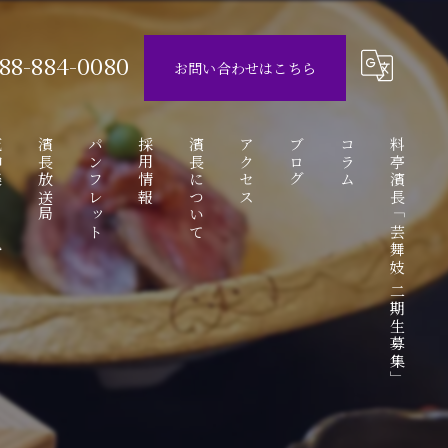
88-884-0080
お問い合わせはこちら
ube
濱長放送局
パンフレット
採用情報
濱長について
アクセス
ブログ
コラム
料亭濱長「芸舞妓 二期生募集」
動画
アルバイト応募フォーム
お座敷遊び