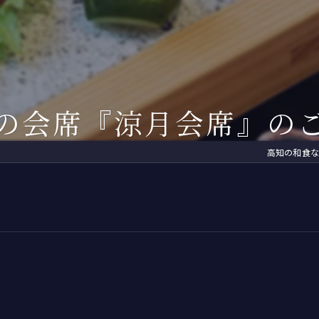
ィナー
2F
土佐のお座敷遊び
濱長流・土佐の観光紹介
お座敷遊びグッ
くら茶屋
3F
土佐の民謡
芸妓グッズ
次会先のご案内
4F
自由民権
美味しいお土産
の会席『涼月会席』の
間や家族を祝う
地方
CD・DVD
高知の和食な
川床涼風プラン
こぶ茶・梅こぶ