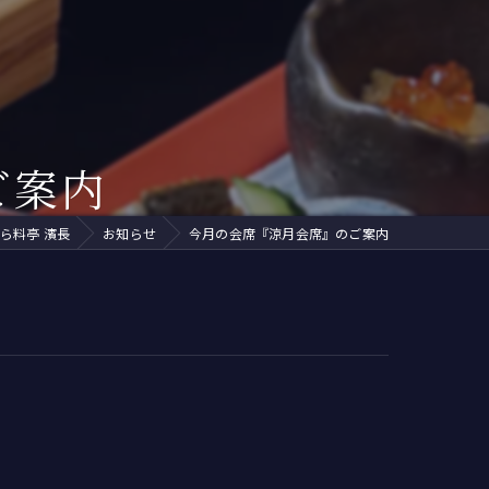
ズ
イベントリポート
芸妓
紹介されました
舞妓
ディナー
ご案内
接待
ら料亭 濱長
お知らせ
今月の会席『涼月会席』のご案内
茶