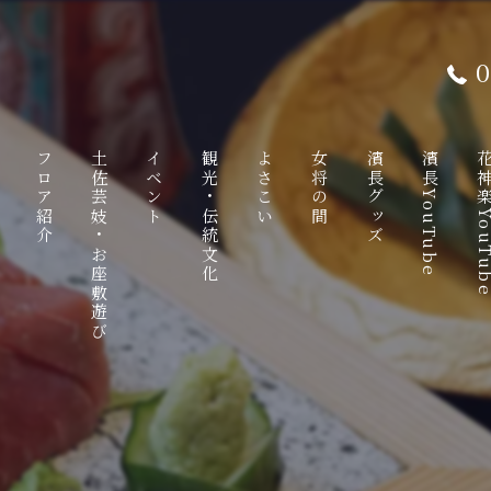
0
て
フロア紹介
土佐芸妓・お座敷遊び
イベント
観光・伝統文化
よさこい
女将の間
濱長グッズ
濱長YouTube
花神楽YouT
ンチ
1F
土佐芸妓
観光特使
八千朗出汁