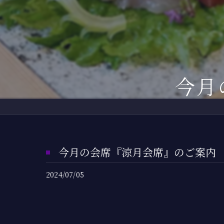
デ
さ
二
今月
仲
鏡
今月の会席『涼月会席』のご案内
2024/07/05