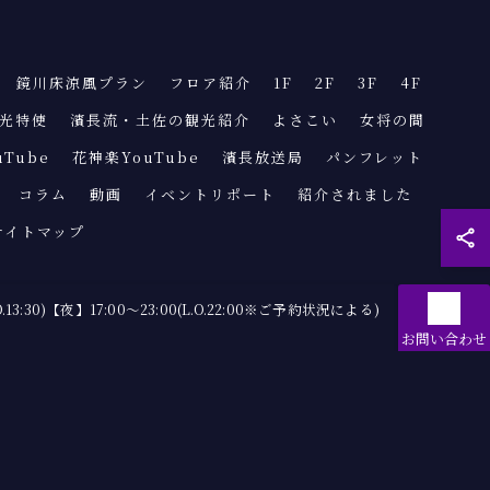
鏡川床涼風プラン
フロア紹介
1F
2F
3F
4F
光特使
濱長流・土佐の観光紹介
よさこい
女将の間
uTube
花神楽YouTube
濱長放送局
パンフレット
コラム
動画
イベントリポート
紹介されました
サイトマップ
O.13:30)【夜】17:00〜23:00(L.O.22:00※ご予約状況による)
お問い合わせ