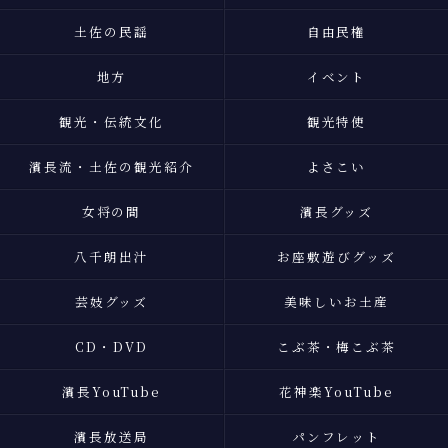
土佐の民謡
自由民権
地方
イベント
観光・伝統文化
観光特使
濱長流・土佐の観光紹介
よさこい
女将の間
濱長グッズ
八千朗出汁
お座敷遊びグッズ
芸妓グッズ
美味しいお土産
CD・DVD
こぶ茶・梅こぶ茶
濱長YouTube
花神楽YouTube
濱長放送局
パンフレット