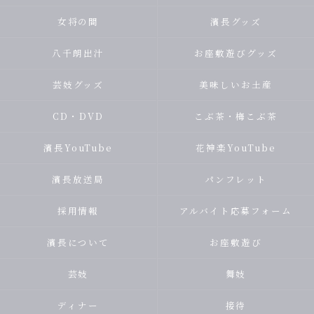
女将の間
濱長グッズ
八千朗出汁
お座敷遊びグッズ
芸妓グッズ
美味しいお土産
CD・DVD
こぶ茶・梅こぶ茶
濱長YouTube
花神楽YouTube
濱長放送局
パンフレット
採用情報
アルバイト応募フォーム
濱長について
お座敷遊び
芸妓
舞妓
ディナー
接待