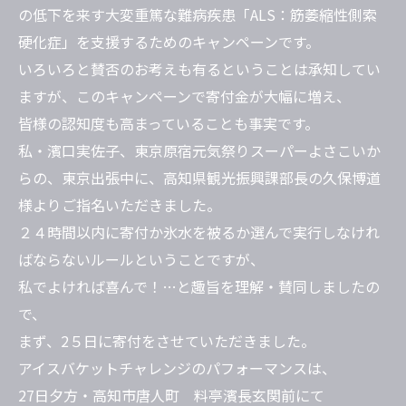
の低下を来す大変重篤な難病疾患「ALS：筋萎縮性側索
硬化症」を支援するためのキャンペーンです。
いろいろと賛否のお考えも有るということは承知してい
ますが、このキャンペーンで寄付金が大幅に増え、
皆様の認知度も高まっていることも事実です。
私・濱口実佐子、東京原宿元気祭りスーパーよさこいか
らの、東京出張中に、高知県観光振興課部長の久保博道
様よりご指名いただきました。
２４時間以内に寄付か氷水を被るか選んで実行しなけれ
ばならないルールということですが、
私でよければ喜んで！…と趣旨を理解・賛同しましたの
で、
まず、2５日に寄付をさせていただきました。
アイスバケットチャレンジのパフォーマンスは、
27日夕方・高知市唐人町 料亭濱長玄関前にて