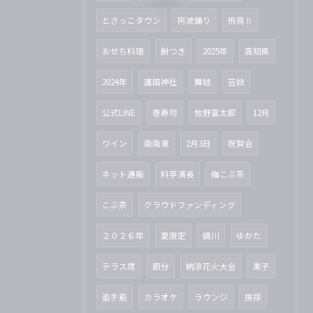
とさっこタウン
阿波踊り
飛鳥Ⅱ
おせち料理
餅つき
2025年
高知県
2024年
護国神社
舞妓
芸妓
公式LINE
巻寿司
牧野富太郎
12月
ワイン
南南東
2月3日
祝賀会
ネット通販
料亭濱長
梅こぶ茶
こぶ茶
クラウドファンディング
２０２６年
夏限定
鏡川
ゆかた
テラス席
節分
納涼花火大会
黒子
追手筋
カラオケ
ラウンジ
挨拶