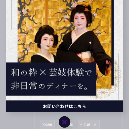
2025/06/02
三代目女将・濱口実佐子
2025/06/02
「ALS：筋萎縮性側索硬化症」を支援 参加致しました
2025/06/02
1.長屋でスタート
お問い合わせはこちら
タグ
Tags
お問い合わせはこちら
2026年
奉納の舞
かるぽーと