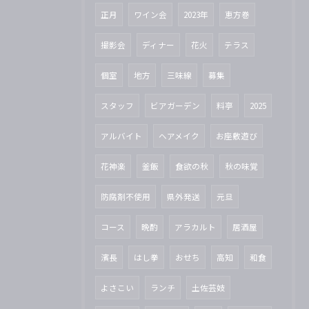
正月
ワイン会
2023年
恵方巻
撮影会
ディナー
花火
テラス
個室
地方
三味線
募集
スタッフ
ビアガーデン
料亭
2025
アルバイト
ヘアメイク
お座敷遊び
花神楽
釜飯
食欲の秋
秋の味覚
防腐剤不使用
県外発送
元旦
コース
晩酌
アラカルト
居酒屋
濱長
はし拳
おせち
高知
和食
よさこい
ランチ
土佐芸妓