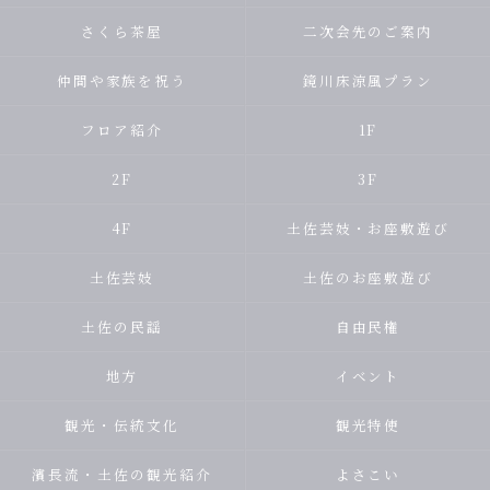
さくら茶屋
二次会先のご案内
仲間や家族を祝う
鏡川床涼風プラン
フロア紹介
1F
2F
3F
4F
土佐芸妓・お座敷遊び
土佐芸妓
土佐のお座敷遊び
土佐の民謡
自由民権
地方
イベント
観光・伝統文化
観光特使
濱長流・土佐の観光紹介
よさこい