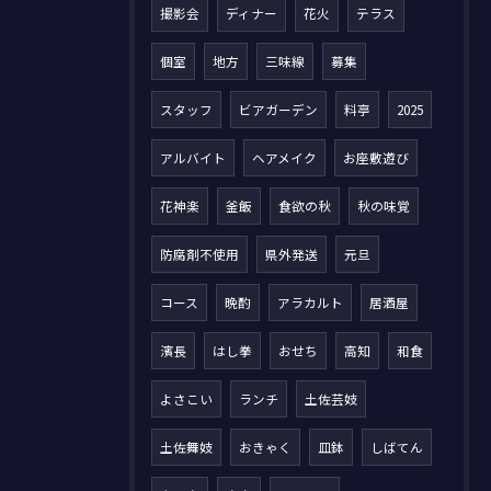
撮影会
ディナー
花火
テラス
個室
地方
三味線
募集
スタッフ
ビアガーデン
料亭
2025
アルバイト
ヘアメイク
お座敷遊び
花神楽
釜飯
食欲の秋
秋の味覚
防腐剤不使用
県外発送
元旦
コース
晩酌
アラカルト
居酒屋
濱長
はし拳
おせち
高知
和食
よさこい
ランチ
土佐芸妓
土佐舞妓
おきゃく
皿鉢
しばてん