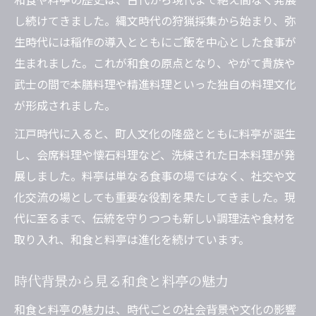
和食が現代料亭に受け継ぐ伝統とは
し続けてきました。縄文時代の狩猟採集から始まり、弥
生時代には稲作の導入とともにご飯を中心とした食事が
和食の歴史を簡単に押さえるポイント
生まれました。これが和食の原点となり、やがて貴族や
料亭文化の起源を読み解く面白さ
武士の間で本膳料理や精進料理といった独自の料理文化
和食と料亭の起源を探る歴史の旅
が形成されました。
料亭発祥の背景と和食文化の影響
江戸時代に入ると、町人文化の隆盛とともに料亭が誕生
和食料亭が生まれた理由を歴史から知る
し、会席料理や懐石料理など、洗練された日本料理が発
料亭の起源にまつわる逸話と和食の関係
展しました。料亭は単なる食事の場ではなく、社交や文
和食料亭の始まり方と文化的意味合い
化交流の場としても重要な役割を果たしてきました。現
時代ごとに変化した和食の特徴
代に至るまで、伝統を守りつつも新しい調理法や食材を
和食と料亭の特徴を時代別に徹底解説
取り入れ、和食と料亭は進化を続けています。
和食料亭で味わう歴史ごとの魅力とは
時代背景から見る和食と料亭の魅力
和食の歴史から見る料亭の変遷ポイント
各時代の和食と料亭の違いを比較
和食と料亭の魅力は、時代ごとの社会背景や文化の影響