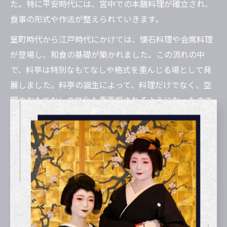
た。特に平安時代には、宮中での本膳料理が確立され、
食事の形式や作法が整えられていきます。
室町時代から江戸時代にかけては、懐石料理や会席料理
が登場し、和食の基礎が築かれました。この流れの中
で、料亭は特別なもてなしや格式を重んじる場として発
展しました。料亭の誕生によって、料理だけでなく、空
間やおもてなしの文化も重要視されるようになったので
す。
料亭発祥の背景と和食文化の影響
料亭の発祥には、和食文化の発展が大きく影響していま
す。江戸時代になると、都市部での社交や接待の場とし
て料亭が登場し、格式高い日本料理を提供する場として
広まりました。特に京都や大阪などの都市では、料理人
たちが地域の食材や伝統的な調理法を活かし、独自の料