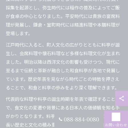
採集を起源とし、弥生時代には稲作の普及によってご飯
が食卓の中心となりました。平安時代には貴族の宴席料
理が発展し、鎌倉・室町時代には精進料理や本膳料理が
登場します。
江戸時代に入ると、町人文化の広がりとともに料亭が誕
生し、会席料理や懐石料理など多様な料理文化が生まれ
ました。明治以降は西洋文化の影響も受けつつ、現代に
至るまで伝統と革新が融合した和食料亭が各地で発展し
ています。歴史年表を見ながら時代ごとの特徴を押さえ
ることで、和食と料亭の歩みをより深く理解できます。
代表的な料理や料亭の誕生時期を年表で確認すること
で、食文化の変遷や背景にある日本人の価値観を知る手
がかりとなります。料亭で提供される料理は、こうした
088-884-0080
長い歴史と文化の積み重ねを体現しているのです。
お問い合わせ