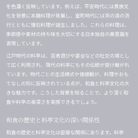
を色濃く反映しています。例えば、平安時代には貴族文
和食料亭の献立が変化した理由とは
化を背景に本膳料理が発展し、室町時代には茶の湯の流
江戸時代の料亭が生んだ魅力とは
行とともに懐石料理が誕生しました。これらの料理は、
江戸時代に花開いた和食と料亭文化
季節感や素材の持ち味を大切にする日本独自の美意識を
和食料亭が誕生した江戸の背景を探る
表現しています。
江戸時代の和食と料亭の発展を解説
江戸時代の料亭は、芸者遊びや宴会などの社交の場とし
和食料亭の歴史的逸話と江戸の食文化
て広く利用され、現代の料亭にもその伝統が受け継がれ
江戸期の料亭が和食に与えた影響とは
ています。時代ごとの生活様式や価値観が、料理やおも
和食歴史年表で学ぶ日本料理の流れ
てなしの形に反映されている点が、和食と料亭文化の大
和食と料亭の歩みを年表でわかりやすく
きな魅力です。こうした背景を知ることで、より深く和
和食料亭の歴史を年代順に整理する
食や料亭の奥深さを実感できるでしょう。
和食の歴史年表に見る料亭の変革期
和食の歴史と料亭文化の深い関係性
和食料亭の発展を時系列で学ぶコツ
和食の歴史と料亭文化は密接な関係にあります。料亭
和食と料亭の歴史を小学生にも簡単解説