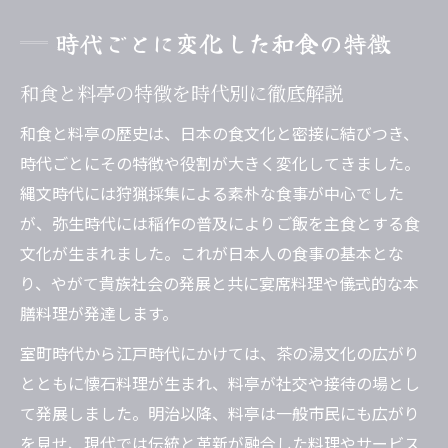
時代ごとに変化した和食の特徴
和食と料亭の特徴を時代別に徹底解説
和食と料亭の歴史は、日本の食文化と密接に結びつき、
時代ごとにその特徴や役割が大きく変化してきました。
縄文時代には狩猟採集による素朴な食事が中心でした
が、弥生時代には稲作の普及によりご飯を主食とする食
文化が生まれました。これが日本人の食事の基本とな
り、やがて貴族社会の発展と共に宴席料理や儀式的な本
膳料理が発達します。
室町時代から江戸時代にかけては、茶の湯文化の広がり
とともに懐石料理が生まれ、料亭が社交や接待の場とし
て発展しました。明治以降、料亭は一般市民にも広がり
を見せ、現代では伝統と革新が融合した料理やサービス