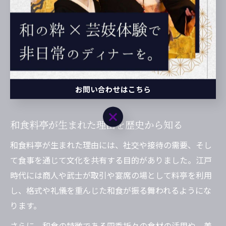
亭文化を確立しました。
また、茶の湯や懐石料理の流行も料亭の発展に寄与して
います。茶会の席で振る舞われる懐石料理は、旬の食材
を活かし、見た目や味のバランスを重視したものです。
こうした和食文化の流れが、料亭の料理やおもてなしの
お問い合わせはこちら
基礎を形成しています。
お問い合わせはこちら
和食料亭が生まれた理由を歴史から知る
和食料亭が生まれた理由には、社交や接待の需要、そし
て食事を通じて文化を共有する目的がありました。江戸
時代には商人や武士が取引や宴席の場として料亭を利用
し、格式や礼儀を重んじた和食が振る舞われるようにな
ります。
さらに、和食の特徴である四季折々の食材の活用や、美