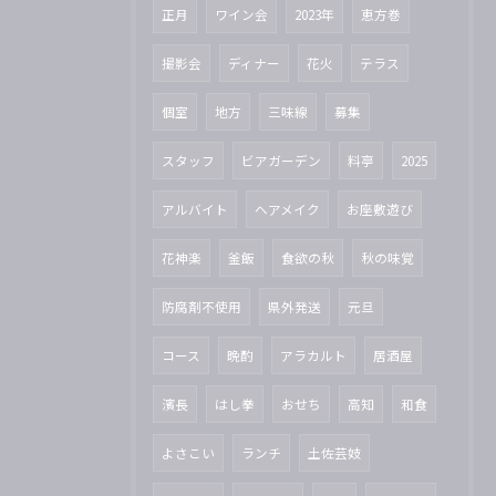
正月
ワイン会
2023年
恵方巻
撮影会
ディナー
花火
テラス
個室
地方
三味線
募集
スタッフ
ビアガーデン
料亭
2025
アルバイト
ヘアメイク
お座敷遊び
花神楽
釜飯
食欲の秋
秋の味覚
防腐剤不使用
県外発送
元旦
コース
晩酌
アラカルト
居酒屋
濱長
はし拳
おせち
高知
和食
よさこい
ランチ
土佐芸妓