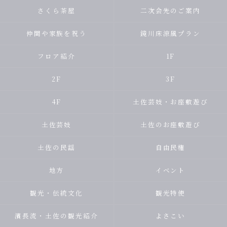
さくら茶屋
二次会先のご案内
仲間や家族を祝う
鏡川床涼風プラン
フロア紹介
1F
2F
3F
4F
土佐芸妓・お座敷遊び
土佐芸妓
土佐のお座敷遊び
土佐の民謡
自由民権
地方
イベント
観光・伝統文化
観光特使
濱長流・土佐の観光紹介
よさこい