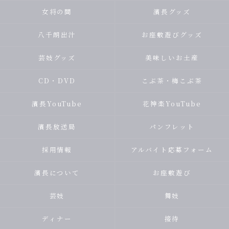
女将の間
濱長グッズ
八千朗出汁
お座敷遊びグッズ
芸妓グッズ
美味しいお土産
CD・DVD
こぶ茶・梅こぶ茶
濱長YouTube
花神楽YouTube
濱長放送局
パンフレット
採用情報
アルバイト応募フォーム
濱長について
お座敷遊び
芸妓
舞妓
ディナー
接待