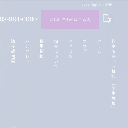
Jazz Night in 濱長
88-884-0080
お問い合わせはこちら
ube
濱長放送局
パンフレット
採用情報
濱長について
アクセス
ブログ
コラム
料亭濱長「芸舞妓 二期生募集」
動画
アルバイト応募フォーム
お座敷遊び