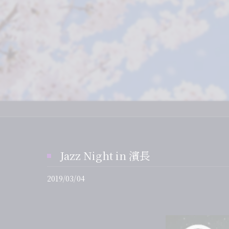
デ
さ
二
仲
鏡
Jazz Night in 濱長
2019/03/04