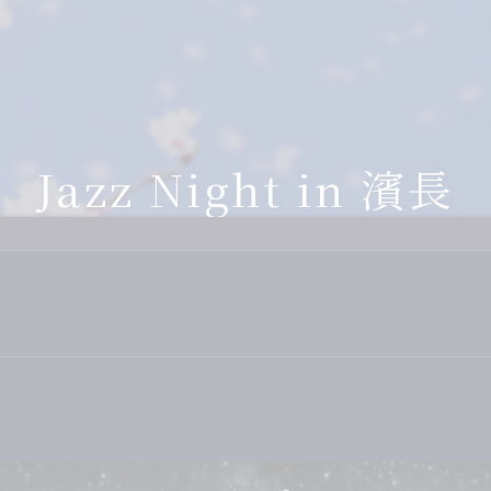
ィナー
2F
土佐のお座敷遊び
濱長流・土佐の観光紹介
お座敷遊びグッ
くら茶屋
3F
土佐の民謡
芸妓グッズ
次会先のご案内
4F
自由民権
美味しいお土産
Jazz Night in 濱長
間や家族を祝う
地方
CD・DVD
川床涼風プラン
こぶ茶・梅こぶ