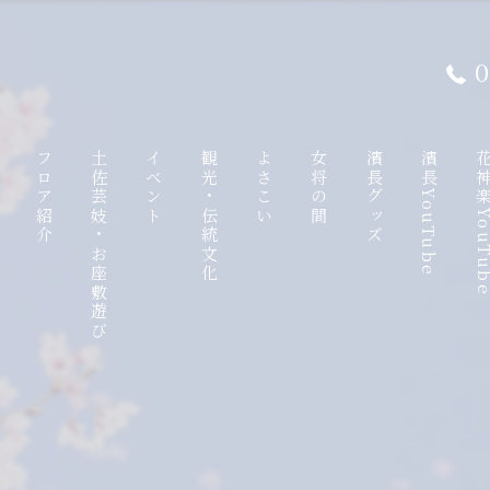
0
て
フロア紹介
土佐芸妓・お座敷遊び
イベント
観光・伝統文化
よさこい
女将の間
濱長グッズ
濱長YouTube
花神楽YouT
ンチ
1F
土佐芸妓
観光特使
八千朗出汁