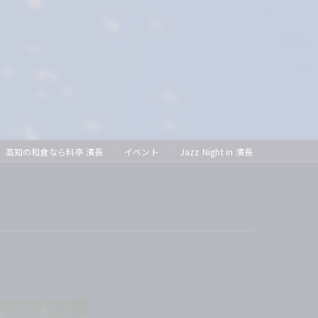
ズ
イベントリポート
芸妓
紹介されました
舞妓
ディナー
接待
高知の和食なら料亭 濱長
イベント
Jazz Night in 濱長
茶