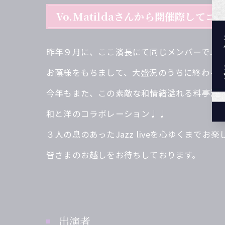
Vo.Matildaさんから開催際して
昨年９月に、ここ濱長にて同じメンバーでJazz 
お蔭様をもちまして、大盛況のうちに終わる
今年もまた、この素敵な和情緒溢れる料亭濱
和と洋のコラボレーション♩♩
３人の息のあったJazz liveを心ゆくまでお
皆さまのお越しをお待ちしております。
出演者