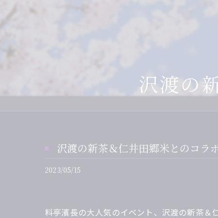
デ
さ
二
沢渡の
仲
鏡
沢渡の新茶＆仁井田郷米とのコラ
2023/05/15
料亭濱長の大人気のイベント、沢渡の新茶＆