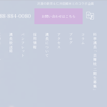
沢渡の新茶＆仁井田郷米とのコラボ企画
88-884-0080
お問い合わせはこちら
ube
濱長放送局
パンフレット
採用情報
濱長について
アクセス
ブログ
コラム
料亭濱長「芸舞妓 二期生募集」
動画
アルバイト応募フォーム
お座敷遊び