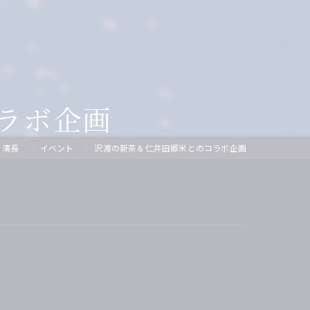
ズ
イベントリポート
芸妓
紹介されました
舞妓
ディナー
ラボ企画
接待
 濱長
イベント
沢渡の新茶＆仁井田郷米とのコラボ企画
茶