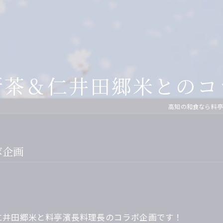
ィナー
2F
土佐のお座敷遊び
濱長流・土佐の観光紹介
お座敷遊びグッ
くら茶屋
3F
土佐の民謡
芸妓グッズ
次会先のご案内
4F
自由民権
美味しいお土産
新茶＆仁井田郷米とのコ
間や家族を祝う
地方
CD・DVD
高知の和食なら料亭
川床涼風プラン
こぶ茶・梅こぶ
ボ企画
仁井田郷米と料亭濱長料理長のコラボ企画です！