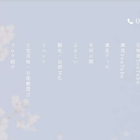
0
て
フロア紹介
土佐芸妓・お座敷遊び
イベント
観光・伝統文化
よさこい
女将の間
濱長グッズ
濱長YouTube
花神楽YouT
ンチ
1F
土佐芸妓
観光特使
八千朗出汁