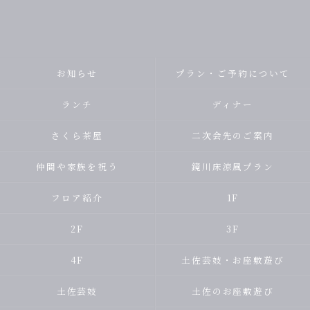
お知らせ
プラン・ご予約について
ランチ
ディナー
さくら茶屋
二次会先のご案内
仲間や家族を祝う
鏡川床涼風プラン
フロア紹介
1F
2F
3F
4F
土佐芸妓・お座敷遊び
土佐芸妓
土佐のお座敷遊び