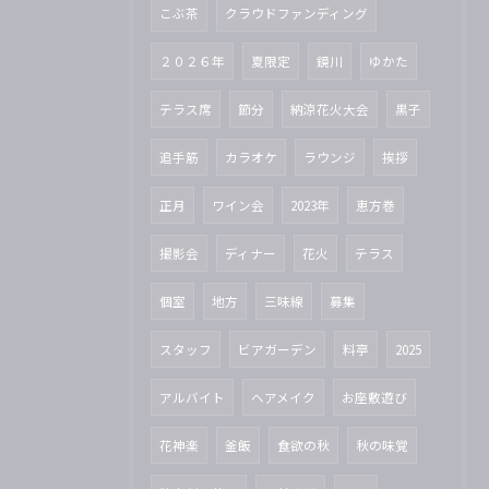
こぶ茶
クラウドファンディング
２０２６年
夏限定
鏡川
ゆかた
テラス席
節分
納涼花火大会
黒子
追手筋
カラオケ
ラウンジ
挨拶
正月
ワイン会
2023年
恵方巻
撮影会
ディナー
花火
テラス
個室
地方
三味線
募集
スタッフ
ビアガーデン
料亭
2025
アルバイト
ヘアメイク
お座敷遊び
花神楽
釜飯
食欲の秋
秋の味覚