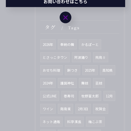
お問い合わせはこちら
お問い合わせはこちら
タグ
Tags
2026年
奉納の舞
かるぽーと
とさっこタウン
阿波踊り
飛鳥Ⅱ
おせち料理
餅つき
2025年
高知県
2024年
護国神社
舞妓
芸妓
公式LINE
巻寿司
牧野富太郎
12月
ワイン
南南東
2月3日
祝賀会
ネット通販
料亭濱長
梅こぶ茶