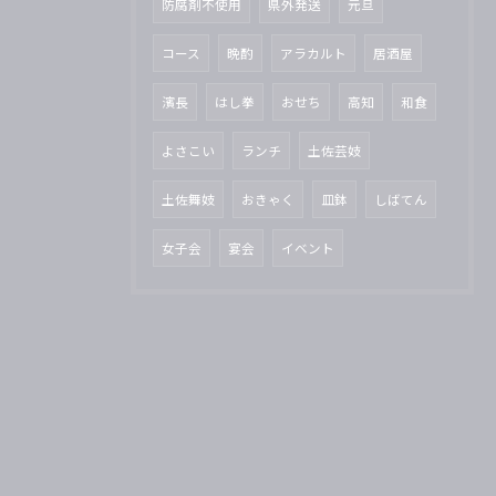
防腐剤不使用
県外発送
元旦
コース
晩酌
アラカルト
居酒屋
濱長
はし拳
おせち
高知
和食
よさこい
ランチ
土佐芸妓
土佐舞妓
おきゃく
皿鉢
しばてん
女子会
宴会
イベント