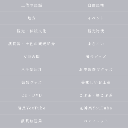
土佐の民謡
自由民権
地方
イベント
観光・伝統文化
観光特使
濱長流・土佐の観光紹介
よさこい
女将の間
濱長グッズ
八千朗出汁
お座敷遊びグッズ
芸妓グッズ
美味しいお土産
CD・DVD
こぶ茶・梅こぶ茶
濱長YouTube
花神楽YouTube
濱長放送局
パンフレット