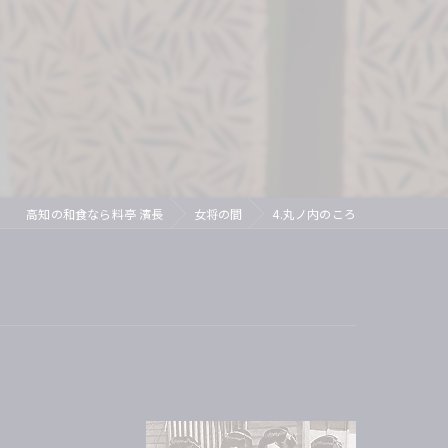
ズ
イベントリポート
芸妓
紹介されました
舞妓
ディナー
接待
高知の和食なら料亭 濱長
女将の間
4.丸ノ内のころ
茶