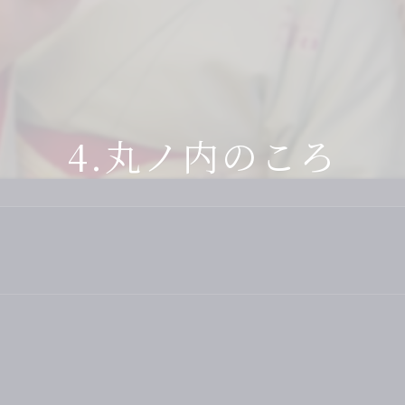
ィナー
2F
土佐のお座敷遊び
濱長流・土佐の観光紹介
お座敷遊びグッ
くら茶屋
3F
土佐の民謡
芸妓グッズ
次会先のご案内
4F
自由民権
美味しいお土産
4.丸ノ内のころ
間や家族を祝う
地方
CD・DVD
川床涼風プラン
こぶ茶・梅こぶ