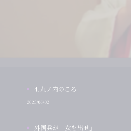
デ
さ
二
仲
鏡
4.丸ノ内のころ
2025/06/02
外国兵が「女を出せ」