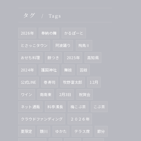
タグ
Tags
2026年
奉納の舞
かるぽーと
とさっこタウン
阿波踊り
飛鳥Ⅱ
おせち料理
餅つき
2025年
高知県
2024年
護国神社
舞妓
芸妓
公式LINE
巻寿司
牧野富太郎
12月
ワイン
南南東
2月3日
祝賀会
ネット通販
料亭濱長
梅こぶ茶
こぶ茶
クラウドファンディング
２０２６年
夏限定
鏡川
ゆかた
テラス席
節分