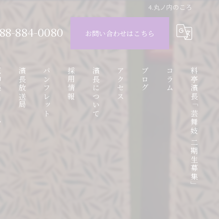
4.丸ノ内のころ
88-884-0080
お問い合わせはこちら
ube
濱長放送局
パンフレット
採用情報
濱長について
アクセス
ブログ
コラム
料亭濱長「芸舞妓 二期生募集」
動画
アルバイト応募フォーム
お座敷遊び