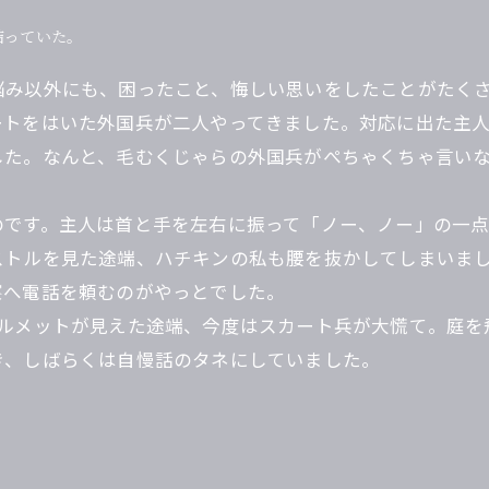
結っていた。
悩み以外にも、困ったこと、悔しい思いをしたことがたく
ートをはいた外国兵が二人やってきました。対応に出た主
した。なんと、毛むくじゃらの外国兵がぺちゃくちゃ言い
のです。主人は首と手を左右に振って「ノー、ノー」の一
ストルを見た途端、ハチキンの私も腰を抜かしてしまいま
察へ電話を頼むのがやっとでした。
ヘルメットが見えた途端、今度はスカート兵が大慌て。庭を
き、しばらくは自慢話のタネにしていました。