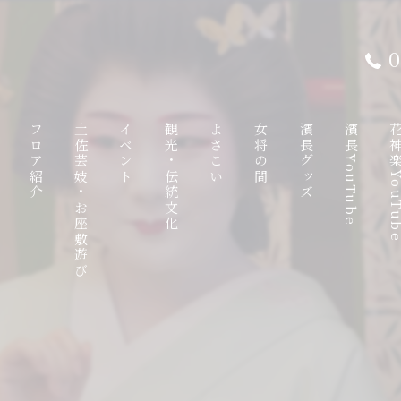
0
て
フロア紹介
土佐芸妓・お座敷遊び
イベント
観光・伝統文化
よさこい
女将の間
濱長グッズ
濱長YouTube
花神楽YouT
ンチ
1F
土佐芸妓
観光特使
八千朗出汁