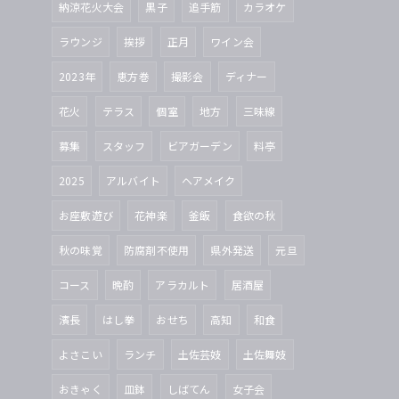
納涼花火大会
黒子
追手筋
カラオケ
ラウンジ
挨拶
正月
ワイン会
2023年
恵方巻
撮影会
ディナー
花火
テラス
個室
地方
三味線
募集
スタッフ
ビアガーデン
料亭
2025
アルバイト
ヘアメイク
お座敷遊び
花神楽
釜飯
食欲の秋
秋の味覚
防腐剤不使用
県外発送
元旦
コース
晩酌
アラカルト
居酒屋
濱長
はし拳
おせち
高知
和食
よさこい
ランチ
土佐芸妓
土佐舞妓
おきゃく
皿鉢
しばてん
女子会