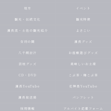
地方
イベント
観光・伝統文化
観光特使
濱長流・土佐の観光紹介
よさこい
女将の間
濱長グッズ
八千朗出汁
お座敷遊びグッズ
芸妓グッズ
美味しいお土産
CD・DVD
こぶ茶・梅こぶ茶
濱長YouTube
花神楽YouTube
濱長放送局
パンフレット
採用情報
アルバイト応募フォーム