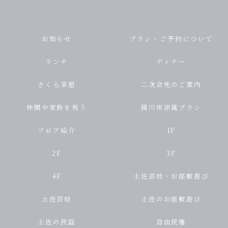
お知らせ
プラン・ご予約について
ランチ
ディナー
さくら茶屋
二次会先のご案内
仲間や家族を祝う
鏡川床涼風プラン
フロア紹介
1F
2F
3F
4F
土佐芸妓・お座敷遊び
土佐芸妓
土佐のお座敷遊び
土佐の民謡
自由民権