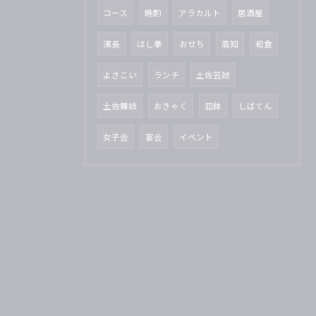
コース
晩酌
アラカルト
居酒屋
濱長
はし拳
おせち
高知
和食
よさこい
ランチ
土佐芸妓
土佐舞妓
おきゃく
皿鉢
しばてん
女子会
宴会
イベント