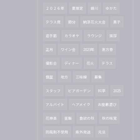
２０２６年
夏限定
鏡川
ゆかた
テラス席
節分
納涼花火大会
黒子
追手筋
カラオケ
ラウンジ
挨拶
正月
ワイン会
2023年
恵方巻
撮影会
ディナー
花火
テラス
個室
地方
三味線
募集
スタッフ
ビアガーデン
料亭
2025
アルバイト
ヘアメイク
お座敷遊び
花神楽
釜飯
食欲の秋
秋の味覚
防腐剤不使用
県外発送
元旦