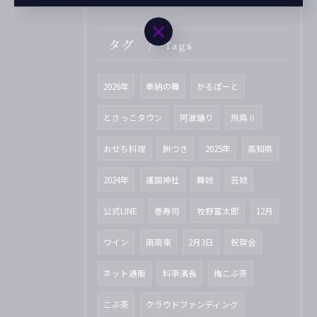
お問い合わせはこちら
タグ
Tags
2026年
奉納の舞
かるぽーと
とさっこタウン
阿波踊り
飛鳥Ⅱ
おせち料理
餅つき
2025年
高知県
2024年
護国神社
舞妓
芸妓
公式LINE
巻寿司
牧野富太郎
12月
ワイン
南南東
2月3日
祝賀会
ネット通販
料亭濱長
梅こぶ茶
こぶ茶
クラウドファンディング