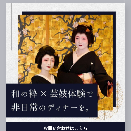
最近の投稿
Recent
Posts
2026/04/03
#料亭濱長 #土佐芸妓 #お座敷遊び体験 #土佐舞妓 #募集
2026/02/11
三月三日は桃の節句🎎✨🌸ですね。
2026/01/01
新年のご挨拶
お問い合わせはこちら