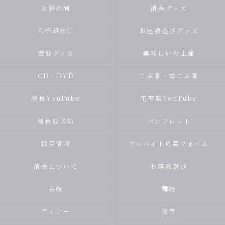
女将の間
濱長グッズ
八千朗出汁
お座敷遊びグッズ
芸妓グッズ
美味しいお土産
CD・DVD
こぶ茶・梅こぶ茶
濱長YouTube
花神楽YouTube
濱長放送局
パンフレット
採用情報
アルバイト応募フォーム
濱長について
お座敷遊び
芸妓
舞妓
ディナー
接待