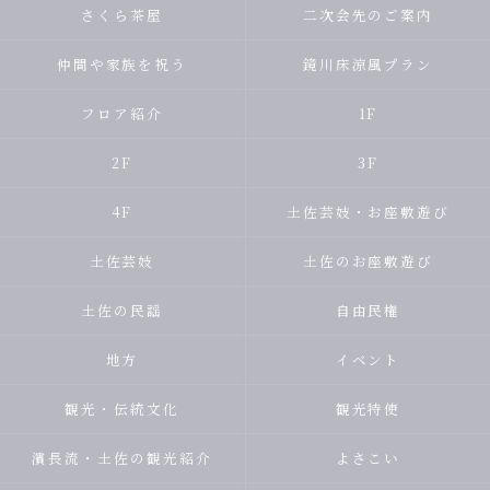
さくら茶屋
二次会先のご案内
仲間や家族を祝う
鏡川床涼風プラン
フロア紹介
1F
2F
3F
4F
土佐芸妓・お座敷遊び
土佐芸妓
土佐のお座敷遊び
土佐の民謡
自由民権
地方
イベント
観光・伝統文化
観光特使
濱長流・土佐の観光紹介
よさこい