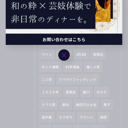
とさっこタウン
阿波踊り
飛鳥Ⅱ
おせち料理
餅つき
2025年
高知県
2024年
護国神社
舞妓
芸妓
お問い合わせはこちら
公式LINE
巻寿司
牧野富太郎
12月
お問い合わせはこちら
ワイン
南南東
2月3日
祝賀会
ネット通販
料亭濱長
梅こぶ茶
こぶ茶
クラウドファンディング
２０２６年
夏限定
鏡川
ゆかた
テラス席
節分
納涼花火大会
黒子
追手筋
カラオケ
ラウンジ
挨拶