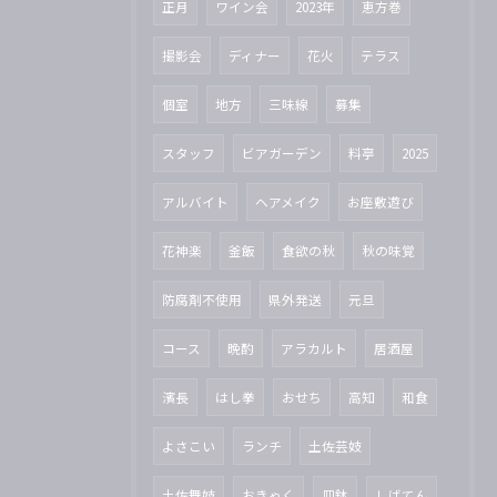
正月
ワイン会
2023年
恵方巻
撮影会
ディナー
花火
テラス
個室
地方
三味線
募集
スタッフ
ビアガーデン
料亭
2025
アルバイト
ヘアメイク
お座敷遊び
花神楽
釜飯
食欲の秋
秋の味覚
防腐剤不使用
県外発送
元旦
コース
晩酌
アラカルト
居酒屋
濱長
はし拳
おせち
高知
和食
よさこい
ランチ
土佐芸妓
土佐舞妓
おきゃく
皿鉢
しばてん