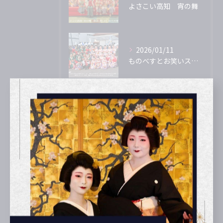
よさこい高知 宵の舞
2026/01/11
ものべすとお笑いステージ～笑いでつなぐ、ごめんとありがとうの町～
2025/08/16
濱長花神楽 2025年
タグ
Tags
2026年
奉納の舞
かるぽーと