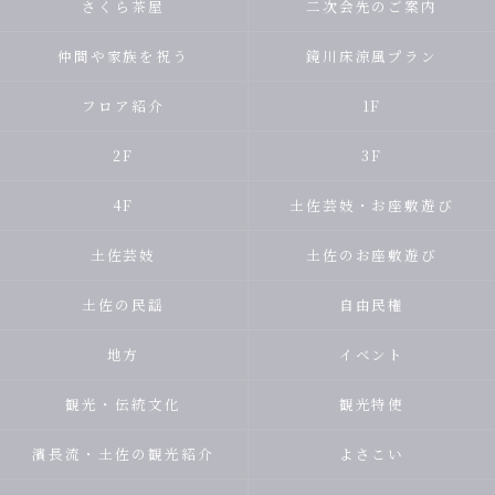
さくら茶屋
二次会先のご案内
仲間や家族を祝う
鏡川床涼風プラン
フロア紹介
1F
2F
3F
4F
土佐芸妓・お座敷遊び
土佐芸妓
土佐のお座敷遊び
土佐の民謡
自由民権
地方
イベント
観光・伝統文化
観光特使
濱長流・土佐の観光紹介
よさこい