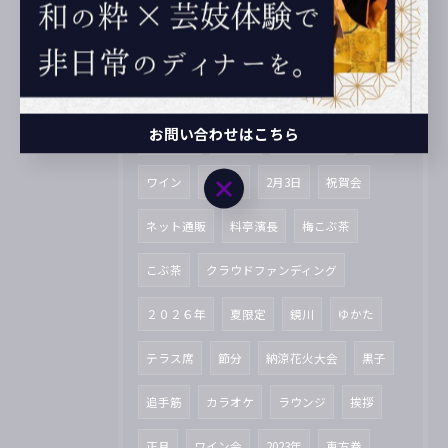
とさっこタウン
阿波踊り
飛鳥Ⅱ
おせち料理
餅つき
2025年
高知県
2024年
護国神社
舞妓
芸妓
お問い合わせはこちら
公式LINE
巻寿司
牧野富太郎
12月
お問い合わせはこちら
ワイン
南南東
2月3日
祝賀会
ネット通販
料亭濱長
梅こぶ茶
こぶ茶
クラウドファンディング
２０２６年
夏限定
鏡川
ゆかた
テラス席
節分
納涼花火大会
黒子
追手筋
カラオケ
ラウンジ
挨拶
正月
ワイン会
2023年
恵方巻