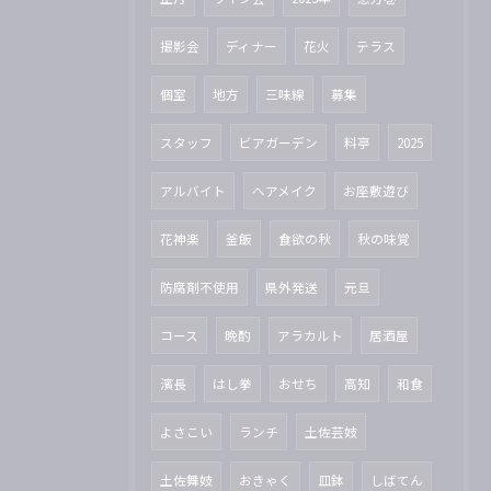
撮影会
ディナー
花火
テラス
個室
地方
三味線
募集
スタッフ
ビアガーデン
料亭
2025
アルバイト
ヘアメイク
お座敷遊び
花神楽
釜飯
食欲の秋
秋の味覚
防腐剤不使用
県外発送
元旦
コース
晩酌
アラカルト
居酒屋
濱長
はし拳
おせち
高知
和食
よさこい
ランチ
土佐芸妓
土佐舞妓
おきゃく
皿鉢
しばてん