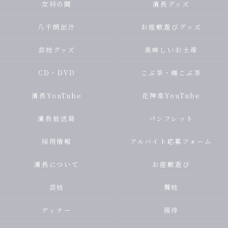
女将の間
濱長グッズ
八千朗出汁
お座敷遊びグッズ
芸妓グッズ
美味しいお土産
CD・DVD
こぶ茶・梅こぶ茶
濱長YouTube
花神楽YouTube
濱長放送局
パンフレット
採用情報
アルバイト応募フォーム
濱長について
お座敷遊び
芸妓
舞妓
ディナー
接待