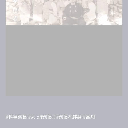
#料亭濱長 #よっ❣️濱長‼️ #濱長花神楽 #高知