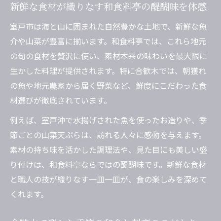
新鮮な食材が織りなす和食料亭の醍醐味を体感
合歓木で受け継がれる和食の美しさを体験
和食料亭で味わう地域ならではの逸品とは
室戸市は海と山に囲まれた自然豊かな土地で、新鮮な魚
介や山菜が豊富に揃います。和食料亭では、これら地元
和食の伝統技術を支える料亭のおもてなし
の旬の食材を贅沢に使い、素材本来の味わいを最大限に
和食料亭で季節ごとの伝統料理を楽しむ
生かした料理が提供されます。特に合歓木では、朝獲れ
落ち着いた料亭空間で和食の粋を知る
の魚や地元農家から届く野菜など、鮮度にこだわった食
和食の奥深さを感じる料亭の静かな空間
材選びが徹底されています。
料亭で味わう和食の上質な時間の過ごし方
例えば、室戸沖で水揚げされた魚を使ったお造りや、季
和食料亭ならではの居心地の良さを体感
節ごとの山菜天ぷらは、訪れる人々に感動を与えます。
静寂な料亭で味わう和食の味と香りの魅力
素材の持ち味を活かした調理法や、見た目にも美しい盛
和食と料亭の調和が生む至福のひととき
り付けは、和食料亭ならではの醍醐味です。新鮮な食材
和食料亭の魅力を深掘りしたい方におすすめ
と職人の技が織りなす一皿一皿が、食の楽しみを深めて
和食料亭で体験できる非日常の魅力を探る
くれます。
和食好きが語る料亭の魅力とは何か