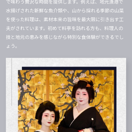
で味わう贅沢な時間を提供します。例えば、地元漁港で
水揚げされた新鮮な魚介類や、山から採れる季節の山菜
を使った料理は、素材本来の旨味を最大限に引き出す工
夫がされています。初めて料亭を訪れる方も、料理人の
技と地元の恵みを感じながら特別な食体験ができるでし
ょう。
合歓木で受け継がれる和食の美しさを体験
合歓木では、和食料亭ならではの美しい盛り付けや設え
が大きな魅力です。伝統的な和の趣を大切にした内装
や、季節感あふれる器選び、料理の見た目の美しさに至
るまで、細やかな心配りが感じられます。こうした美意
識は、日本の食文化が大切にしてきた「目でも味わう」
楽しみを体現しています。
例えば、春には山菜や花をあしらった前菜、夏には涼や