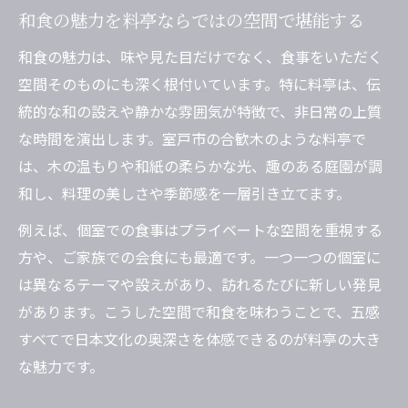
を満喫
和食の魅力を料亭ならではの空間で堪能する
和食好き必見の料亭体験を満喫する方法
和食の魅力は、味や見た目だけでなく、食事をいただく
和食料亭で満足できる予約や利用のポイン
空間そのものにも深く根付いています。特に料亭は、伝
ト
統的な和の設えや静かな雰囲気が特徴で、非日常の上質
和食をより深く味わう料亭選びのコツを知
な時間を演出します。室戸市の合歓木のような料亭で
る
は、木の温もりや和紙の柔らかな光、趣のある庭園が調
特別な日にぴったりな和食料亭体験の楽し
和し、料理の美しさや季節感を一層引き立てます。
み方
例えば、個室での食事はプライベートな空間を重視する
和食好きが注目する料亭独自のサービスと
方や、ご家族での会食にも最適です。一つ一つの個室に
は
は異なるテーマや設えがあり、訪れるたびに新しい発見
料亭でしか味わえない和食の一皿に出会う
があります。こうした空間で和食を味わうことで、五感
には
すべてで日本文化の奥深さを体感できるのが料亭の大き
伝統の和食を合歓木で楽しみたいあなたへ
な魅力です。
伝統を感じる和食の味わいを料亭で堪能