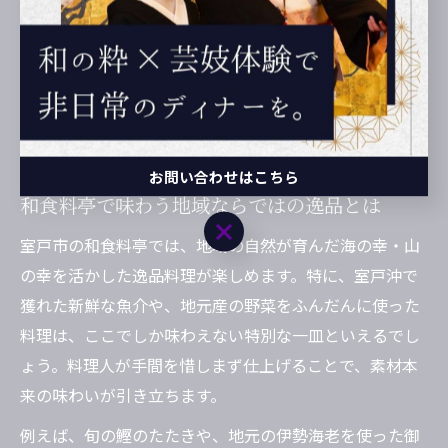
かなガラスの器に盛られた冷製料理など、季節ごとの美
しさを堪能できます。視覚と味覚を同時に満たすこと
で、食事の時間そのものが特別な思い出となるでしょ
う。和食の美しさを体験したい方には、合歓木でのひと
ときが最適です。
お問い合わせはこちら
和食料亭で味わう地域ならではの逸品とは
お問い合わせはこちら
室戸市の和食料亭では、地域の自然が育んだ海の幸・山
の幸を活かした逸品料理が楽しめます。特に、室戸沖で
獲れた新鮮な魚介や、地元産の野菜をふんだんに使った
料理は、ここでしか味わえない特別な一皿といえるでし
ょう。料理人が手間を惜しまず仕上げることで、素材本
来の味わいが引き立ちます。
例えば、旬の鰹のたたきや、地元の伊勢海老を使った御