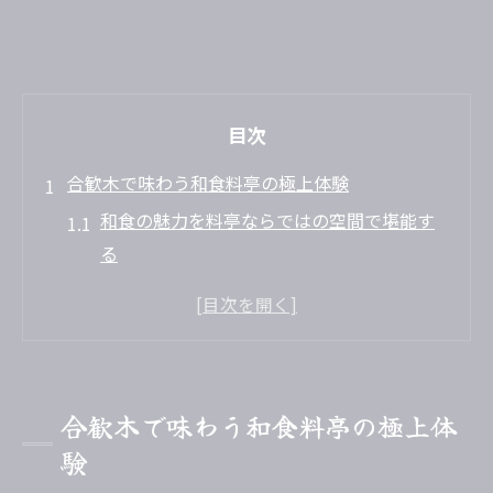
目次
合歓木で味わう和食料亭の極上体験
和食の魅力を料亭ならではの空間で堪能す
る
新鮮な食材が織りなす和食料亭の醍醐味を
体感
合歓木で楽しむ季節の和食と料亭のこだわ
り
合歓木で味わう和食料亭の極上体
心安らぐ料亭の雰囲気で味わう和食体験
験
和食と料亭文化が生み出す特別なひととき