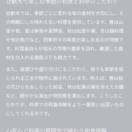
合歓木で楽しむ季節の和食と料亭のこだわり
料亭で味わう和食の奥深いストーリーに触
れる
合歓木では、季節ごとに変わる旬の食材を大切にし、そ
の時期にしか味わえない料理を提供しています。春は山
和食料亭のこだわりと伝統美に迫る体験談
菜や筍、夏は鮮魚や夏野菜、秋は松茸や栗、冬は鍋料理
和食と料亭が織りなす唯一無二の贅沢時間
や旬の魚介など、四季折々の味覚が楽しめるのが特徴で
季節の食材で味わう合歓木の料理体験
す。料理長自らが地元の市場や農家を訪れ、厳選した食
旬の食材を活かす和食料亭の料理体験
材を仕入れる徹底ぶりも魅力です。
和食料亭で季節感を味わう贅沢なひととき
また、器選びや盛り付けにもこだわり、目でも季節を感
合歓木ならではの和食と旬食材の出会い
じられる工夫が随所に施されています。例えば、春は桜
和食料亭が提案する季節限定メニューの魅
の花びらをあしらった前菜、秋は紅葉の葉を添えたお膳
力
など、細やかな演出が特別感を演出します。こうしたこ
四季折々の食材で彩る和食料亭の味わい
だわりが、料亭での和食体験をより一層思い出深いもの
にしてくれるのです。
心安らぐ料亭の雰囲気で味わう和食体験