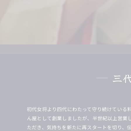
デ
さ
二
仲
鏡
三
初代女将より四代にわたって守り続けている料
ん屋として創業しましたが、半世紀以上営業し
ただき、気持ちを新たに再スタートを切り、