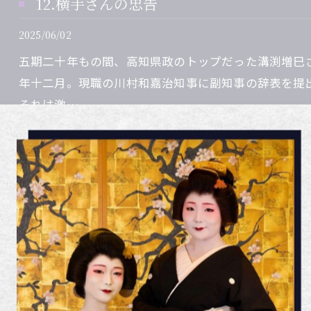
12.横手さんの忠告
2025/06/02
五期二十年もの間、高知県政のトップだった溝渕増巳
年十二月。現職の川村和嘉治知事に副知事の辞表を提
それは激…
13.甲藤蔓子さん
2025/06/02
高知商工会議所婦人会メンバーが、大磯の吉田茂邸を
（昭和33年）戦後二回目、昭和二十二年四月の衆議
った原上蔓…