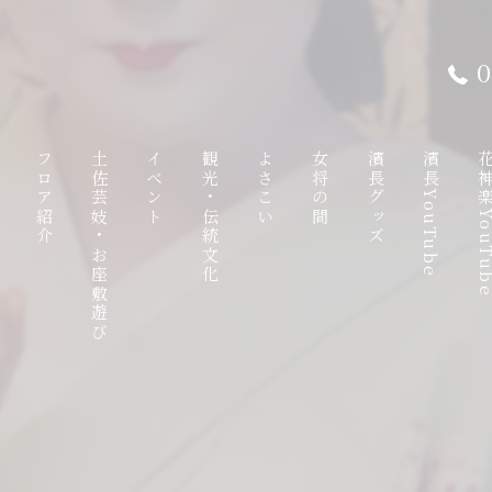
0
て
フロア紹介
土佐芸妓・お座敷遊び
イベント
観光・伝統文化
よさこい
女将の間
濱長グッズ
濱長YouTube
花神楽YouT
ンチ
1F
土佐芸妓
観光特使
八千朗出汁