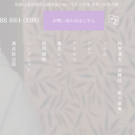
和食は高知市の伝統を受け継いできた料亭 濱長 | 女将の間
88-884-0080
お問い合わせはこちら
ube
濱長放送局
パンフレット
採用情報
濱長について
アクセス
ブログ
コラム
料亭濱長「芸舞妓 二期生募集」
動画
アルバイト応募フォーム
お座敷遊び