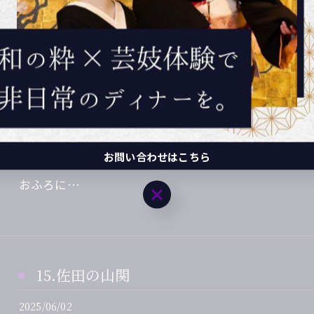
14.千代の山関
2025/06/02
千代の山関の断髪式ではさみを入れる夫・濱口八郎（
お問い合わせはこちら
関は、主人の濱口八郎がひいきにしていた関係で、私
おふろに…
お問い合わせはこちら
15.佐田の山関
2025/06/02