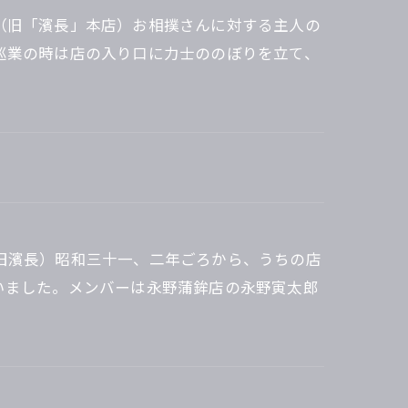
（旧「濱長」本店）お相撲さんに対する主人の
巡業の時は店の入り口に力士ののぼりを立て、
旧濱長）昭和三十一、二年ごろから、うちの店
いました。メンバーは永野蒲鉾店の永野寅太郎