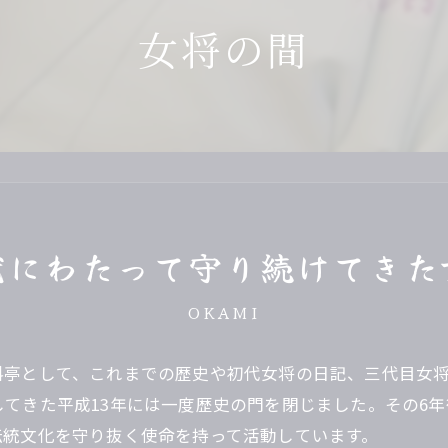
女将の間
ィナー
2F
土佐のお座敷遊び
濱長流・土佐の観光紹介
お座敷遊びグッ
くら茶屋
3F
土佐の民謡
芸妓グッズ
次会先のご案内
4F
自由民権
美味しいお土産
間や家族を祝う
地方
CD・DVD
川床涼風プラン
こぶ茶・梅こぶ
代にわたって守り続けてきた
OKAMI
亭として、これまでの歴史や初代女将の日記、三代目女将
てきた平成13年には一度歴史の門を閉じました。その6年
伝統文化を守り抜く使命を持って活動しています。