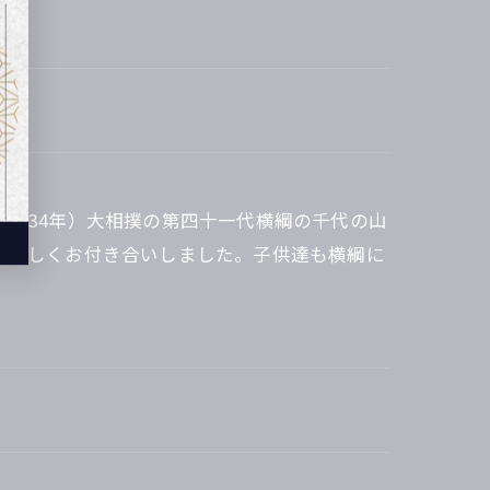
昭和34年）大相撲の第四十一代横綱の千代の山
も親しくお付き合いしました。子供達も横綱に