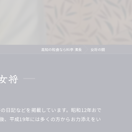
ズ
イベントリポート
芸妓
紹介されました
舞妓
ディナー
高知の和食なら料亭 濱長
女将の間
接待
茶
女将
の日記などを掲載しています。昭和12年おで
後、平成19年には多くの方からお力添えをい