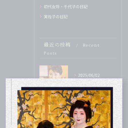
初代女将・千代子の日記
実佐子の日記
最近の投稿
Recent
Posts
2025/06/02
三代目女将・濱口実佐子
2025/06/02
「ALS：筋萎縮性側索硬化症」を支援 参加致しました