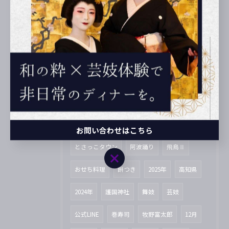
2025/06/02
1.長屋でスタート
タグ
Tags
2026年
奉納の舞
かるぽーと
お問い合わせはこちら
とさっこタウン
阿波踊り
飛鳥Ⅱ
お問い合わせはこちら
おせち料理
餅つき
2025年
高知県
2024年
護国神社
舞妓
芸妓
公式LINE
巻寿司
牧野富太郎
12月