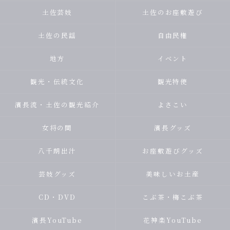
土佐芸妓
土佐のお座敷遊び
土佐の民謡
自由民権
地方
イベント
観光・伝統文化
観光特使
濱長流・土佐の観光紹介
よさこい
女将の間
濱長グッズ
八千朗出汁
お座敷遊びグッズ
芸妓グッズ
美味しいお土産
CD・DVD
こぶ茶・梅こぶ茶
濱長YouTube
花神楽YouTube