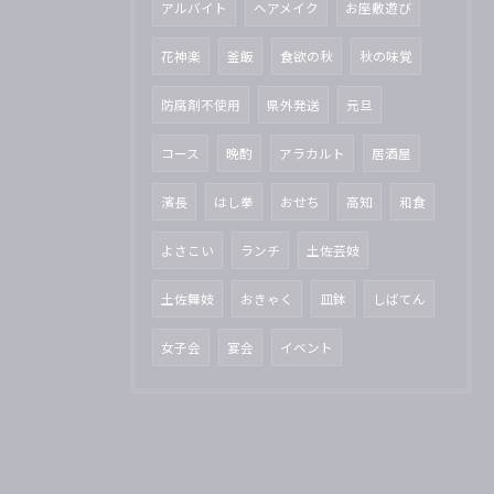
アルバイト
ヘアメイク
お座敷遊び
花神楽
釜飯
食欲の秋
秋の味覚
防腐剤不使用
県外発送
元旦
コース
晩酌
アラカルト
居酒屋
濱長
はし拳
おせち
高知
和食
よさこい
ランチ
土佐芸妓
土佐舞妓
おきゃく
皿鉢
しばてん
女子会
宴会
イベント