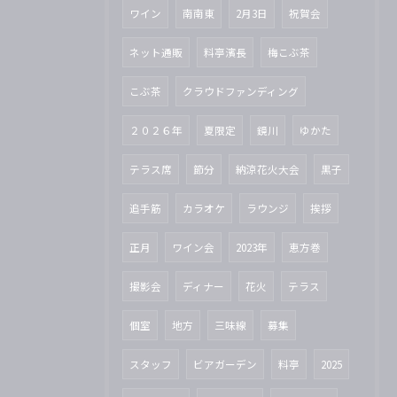
ワイン
南南東
2月3日
祝賀会
ネット通販
料亭濱長
梅こぶ茶
こぶ茶
クラウドファンディング
２０２６年
夏限定
鏡川
ゆかた
テラス席
節分
納涼花火大会
黒子
追手筋
カラオケ
ラウンジ
挨拶
正月
ワイン会
2023年
恵方巻
撮影会
ディナー
花火
テラス
個室
地方
三味線
募集
スタッフ
ビアガーデン
料亭
2025