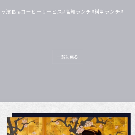
よっ濱長 #コーヒーサービス#高知ランチ#料亭ランチ#
一覧に戻る