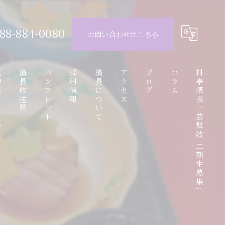
88-884-0080
お問い合わせはこちら
ube
濱長放送局
パンフレット
採用情報
濱長について
アクセス
ブログ
コラム
料亭濱長「芸舞妓 二期生募集」
動画
アルバイト応募フォーム
お座敷遊び