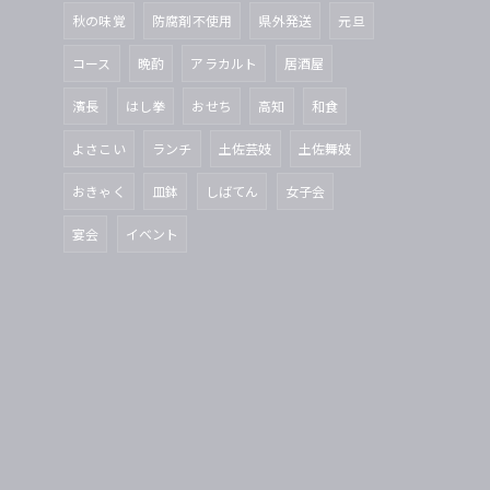
秋の味覚
防腐剤不使用
県外発送
元旦
コース
晩酌
アラカルト
居酒屋
濱長
はし拳
おせち
高知
和食
よさこい
ランチ
土佐芸妓
土佐舞妓
おきゃく
皿鉢
しばてん
女子会
宴会
イベント